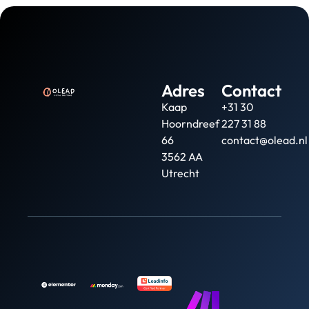
Adres
Contact
Kaap
+31 30
Hoorndreef
227 31 88
66
contact@olead.nl
3562 AA
Utrecht