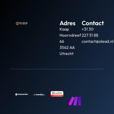
Adres
Contact
Kaap
+31 30
Hoorndreef
227 31 88
66
contact@olead.nl
3562 AA
Utrecht