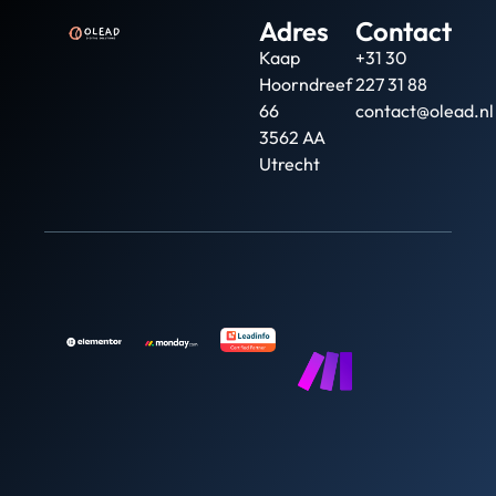
Adres
Contact
Kaap
+31 30
Hoorndreef
227 31 88
66
contact@olead.nl
3562 AA
Utrecht